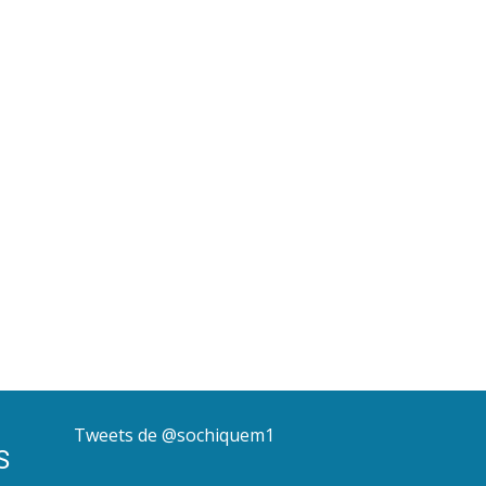
Tweets de @sochiquem1
S