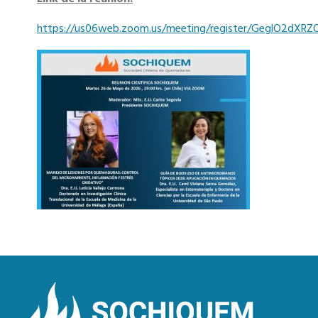
https://us06web.zoom.us/meeting/register/GeglO2dXR