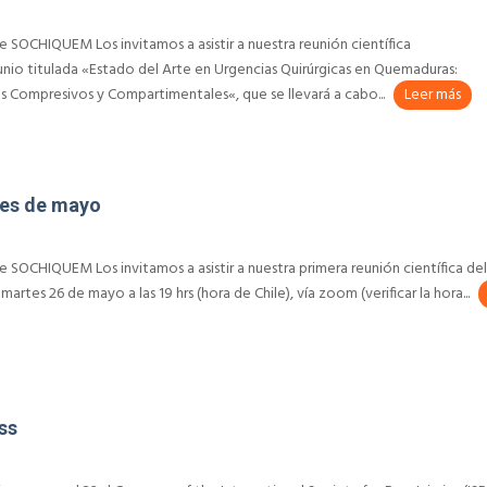
 SOCHIQUEM Los invitamos a asistir a nuestra reunión científica
unio titulada «Estado del Arte en Urgencias Quirúrgicas en Quemaduras:
Compresivos y Compartimentales«, que se llevará a cabo...
Leer más
mes de mayo
 SOCHIQUEM Los invitamos a asistir a nuestra primera reunión científica de
martes 26 de mayo a las 19 hrs (hora de Chile), vía zoom (verificar la hora...
ss