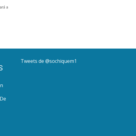
ará a
Tweets de @sochiquem1
S
rn
 De