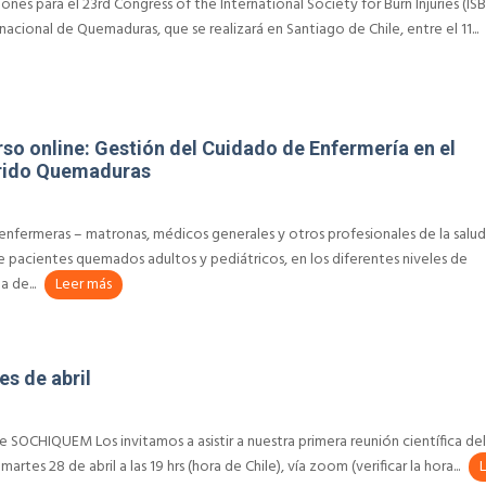
iones para el 23rd Congress of the International Society for Burn Injuries (ISB
nacional de Quemaduras, que se realizará en Santiago de Chile, entre el 11...
so online: Gestión del Cuidado de Enfermería en el
frido Quemaduras
 enfermeras – matronas, médicos generales y otros profesionales de la salu
e pacientes quemados adultos y pediátricos, en los diferentes niveles de
a de...
Leer más
es de abril
6
 SOCHIQUEM Los invitamos a asistir a nuestra primera reunión científica de
martes 28 de abril a las 19 hrs (hora de Chile), vía zoom (verificar la hora...