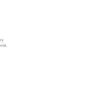
s y
cial,